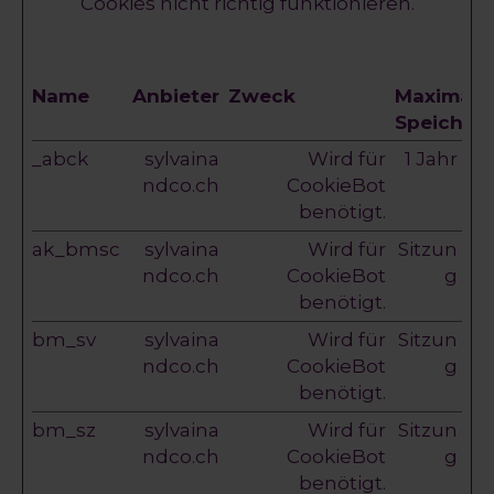
Cookies nicht richtig funktionieren.
Name
Anbieter
Zweck
Maximale
Speicher
_abck
sylvaina
Wird für
1 Jahr
ndco.ch
CookieBot
benötigt.
ak_bmsc
sylvaina
Wird für
Sitzun
ndco.ch
CookieBot
g
benötigt.
bm_sv
sylvaina
Wird für
Sitzun
ndco.ch
CookieBot
g
benötigt.
bm_sz
sylvaina
Wird für
Sitzun
ndco.ch
CookieBot
g
benötigt.