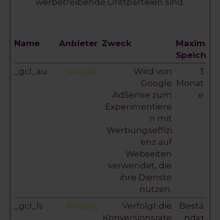
werbetreibende Drittparteien sind.
Name
Anbieter
Zweck
Maximale
Speicher
_gcl_au
Google
Wird von
3
Google
Monat
AdSense zum
e
Experimentiere
n mit
Werbungseffizi
enz auf
Webseiten
verwendet, die
ihre Dienste
nutzen.
_gcl_ls
Google
Verfolgt die
Bestä
Konversionsrate
ndig