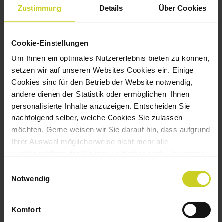
Zustimmung
Details
Über Cookies
Komfort (1)
Cookie-Einstellungen
Um Ihnen ein optimales Nutzererlebnis bieten zu können,
Komfort-Cookies ermöglichen einer
setzen wir auf unseren Websites Cookies ein. Einige
Webseite sich an Informationen zu erinnern,
Cookies sind für den Betrieb der Website notwendig,
die die Art beeinflussen, wie sich eine
andere dienen der Statistik oder ermöglichen, Ihnen
Webseite verhält oder aussieht, wie z. B. Ihre
personalisierte Inhalte anzuzeigen. Entscheiden Sie
bevorzugte Sprache oder die Region in der
nachfolgend selber, welche Cookies Sie zulassen
Sie sich befinden.
möchten. Gerne weisen wir Sie darauf hin, dass aufgrund
Ihrer Auswahl möglicherweise nicht mehr alle
Funktionalitäten der Website verfügbar sind. Für weitere
Name
Anbieter
Zweck
Maximale
Informationen besuchen Sie unsere
Einwilligungsauswahl
Speicher
Datenschutzerklärung und Cookie Policy.
Notwendig
wp-
www.sylv
Bezeichnet den
Sitzun
wpml_cu
ainandc
Ländercode,
g
Komfort
rrent_lan
o.ch
der auf Basis