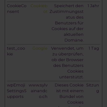
CookieCo
Cookieb
Speichert den
1 Jahr
nsent
ot
Zustimmungsst
atus des
Benutzers für
Cookies auf der
aktuellen
Domäne.
test_coo
Google
Verwendet, um
1 Tag
kie
zu überprüfen,
ob der Browser
des Benutzers
Cookies
unterstützt.
wpEmoji
www.sylv
Dieses Cookie
Sitzun
SettingsS
ainandc
ist mit einem
g
upports
o.ch
Bündel von
Cookies