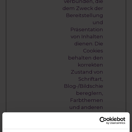
verbunden, die
dem Zweck der
Bereitstellung
und
Präsentation
von Inhalten
dienen. Die
Cookies
behalten den
korrekten
Zustand von
Schriftart,
Blog-/Bildschie
bereglern,
Farbthemen
und anderen
Website-
Einstellungen
bei.