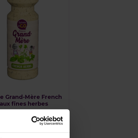
e Grand-Mère French
aux fines herbes
DÉCOUVREZ