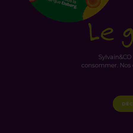
Le 
Sylvain&CO 
consommer. Nos ca
DÉC