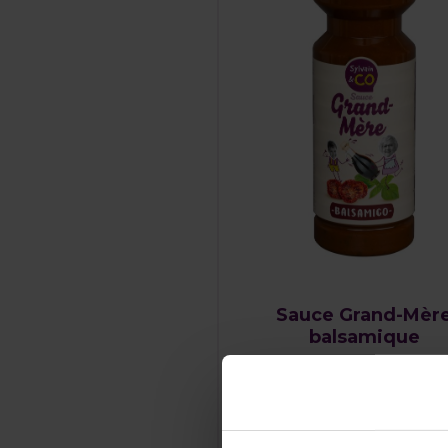
Sauce Grand-Mèr
balsamique
DÉCOUVREZ