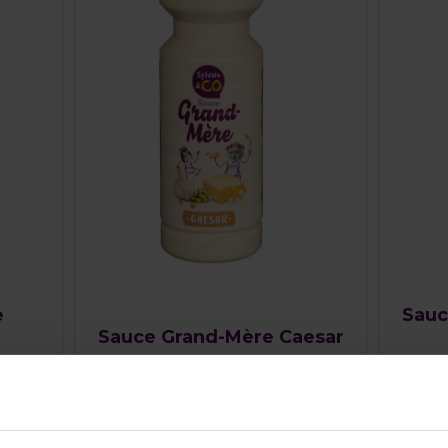
e
Sauc
Sauce Grand-Mère Caesar
DÉCOUVREZ